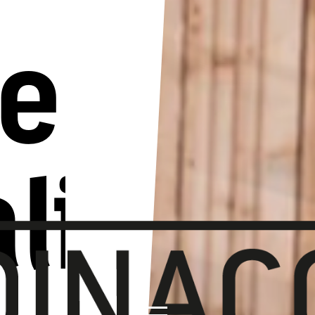
est
alisie