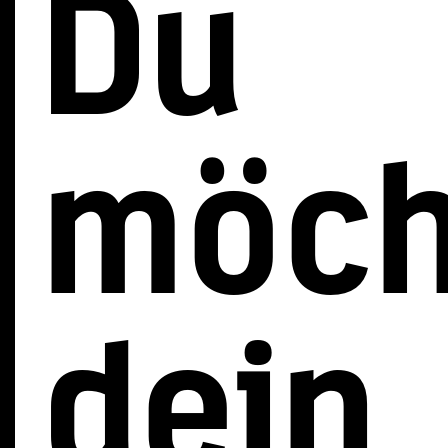
Du
möch
dein