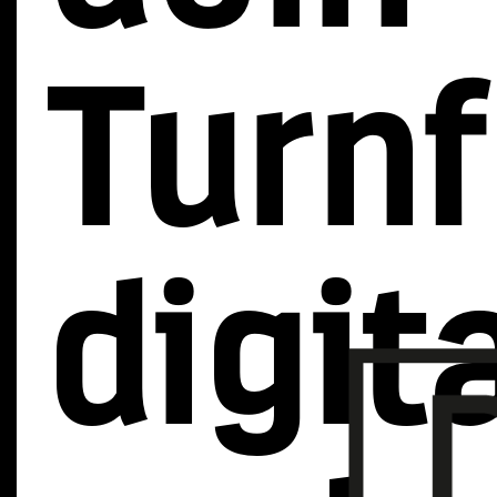
Turnf
digit