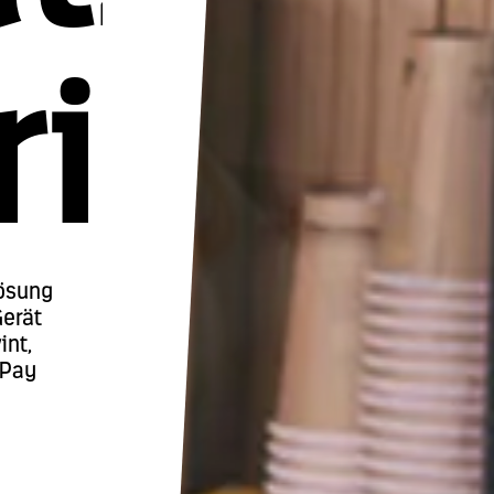
rieren
Lösung
Gerät
int,
 Pay